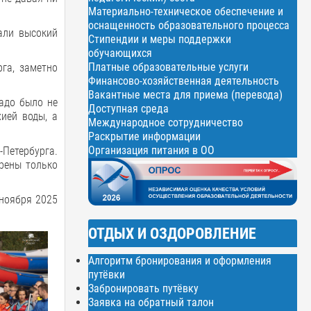
Материально-техническое обеспечение и
оснащенность образовательного процесса
али высокий
Стипендии и меры поддержки
обучающихся
Платные образовательные услуги
рга, заметно
Финансово-хозяйственная деятельность
Вакантные места для приема (перевода)
адо было не
Доступная среда
ией воды, а
Международное сотрудничество
Раскрытие информации
Организация питания в ОО
Петербурга.
орены только
 ноября 2025
ОТДЫХ И ОЗДОРОВЛЕНИЕ
Алгоритм бронирования и оформления
путёвки
Забронировать путёвку
Заявка на обратный талон