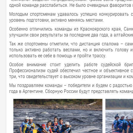
одной команде расслабиться. Не было очевидных фаворитов 
Молодым спортсменам удавалось успешно конкурировать с
уровень подготовки, активно меняясь местами.
Особенно отличились команды из Красноярского края, Санк
улучшили свои результаты за последние два года, а алтайски
Так же спортсмены отметили, что дистанция слалома – сам
только активно работать веслами, но и включить голову и
использовать ее себе в помощь и пройти трассу.
Особое внимание стоит уделить работе судейской бриг
Профессионализм судей обеспечил честное и объективное с
три, что свидетельствует о высоком уровне организации и ко
Мы поздравляем команды – победители и будем с радостью 
года в Аргентине. Сборную России будут представлять команд