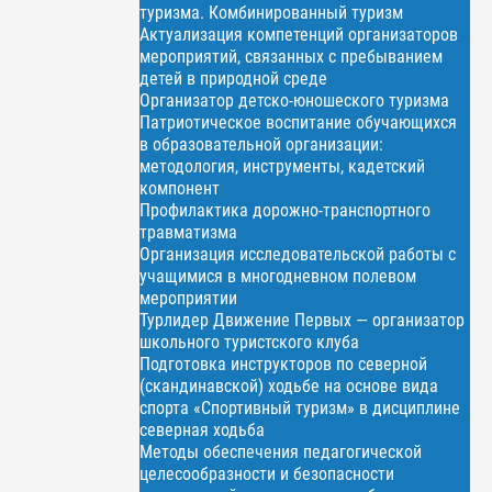
туризма. Комбинированный туризм
Актуализация компетенций организаторов
мероприятий, связанных с пребыванием
детей в природной среде
Организатор детско-юношеского туризма
Патриотическое воспитание обучающихся
в образовательной организации:
методология, инструменты, кадетский
компонент
Профилактика дорожно-транспортного
травматизма
Организация исследовательской работы с
учащимися в многодневном полевом
мероприятии
Турлидер Движение Первых — организатор
школьного туристского клуба
Подготовка инструкторов по северной
(скандинавской) ходьбе на основе вида
спорта «Спортивный туризм» в дисциплине
северная ходьба
Методы обеспечения педагогической
целесообразности и безопасности