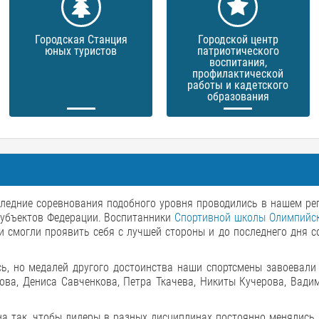
Городская Станция
Городской центр
юных туристов
патриотического
воспитания,
профилактической
работы и кадетского
образования
следние соревнования подобного уровня проводились в нашем ре
 субъектов Федерации. Воспитанники
Спортивной школы Олимпийск
 смогли проявить себя с лучшей стороны и до последнего дня 
сь, но медалей другого достоинства наши спортсмены завоевали
ова, Дениса Савченкова, Петра Ткачева, Никиты Кучерова, Вади
а так, чтобы лидеры в разных дисциплинах постоянно менялись,