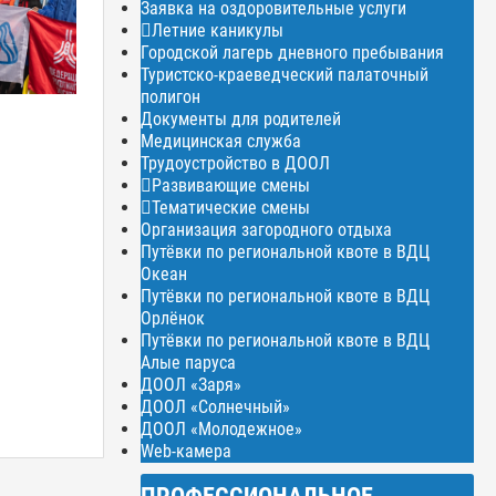
Заявка на оздоровительные услуги
Летние каникулы
Городской лагерь дневного пребывания
Туристско-краеведческий палаточный
полигон
Документы для родителей
Медицинская служба
Трудоустройство в ДООЛ
Развивающие смены
Тематические смены
Организация загородного отдыха
Путёвки по региональной квоте в ВДЦ
Океан
Путёвки по региональной квоте в ВДЦ
Орлёнок
Путёвки по региональной квоте в ВДЦ
Алые паруса
ДООЛ «Заря»
ДООЛ «Солнечный»
ДООЛ «Молодежное»
Web-камера
ПРОФЕССИОНАЛЬНОЕ