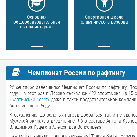
Основная
Спортивная школа
общеобразовательная
олимпийского резерва
школа-интернат
Чемпионат России по рафтингу
22 сентября завершился Чемпионат России по рафтингу. По
году. На этот раз в Лосево съехались 422 спортсмена из 15
«Балтийский берег»
даже в такой представительной компании
боролись за победу.
К сожалению, до золотых наград добраться так и не удало
Мужской экипаж в дисциплине R-6 в составе Антона Кузнец
Владимира Куцего и Александра Волхонцева.
Чемпионат выдался непредсказуемым! Трасса была продуман