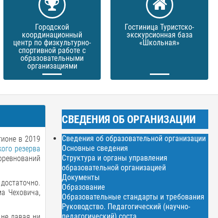
Городской
Гостиница Туристско-
координационный
экскурсионная база
центр по физкультурно-
«Школьная»
спортивной работе с
образовательными
организациями
СВЕДЕНИЯ ОБ ОРГАНИЗАЦИИ
Сведения об образовательной организации
гионе в 2019
Основные сведения
ого резерва
Структура и органы управления
соревнований
образовательной организацией
Документы
 достаточно.
Образование
ма Чеховича,
Образовательные стандарты и требования
Руководство. Педагогический (научно-
педагогический) соста
 не давая ни