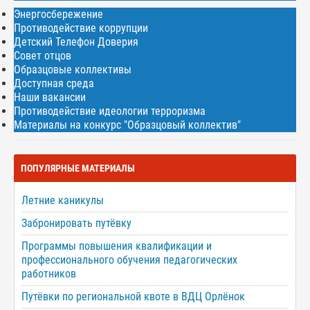
Энергосбережение
Противодействие коррупции
Детский Телефон Доверия
Совет отцов
Образцовые коллективы
Доступная среда
Наши вакансии
Противодействие идеологии терроризма
Материалы на конкурс "Образцовый коллектив"
ПОПУЛЯРНЫЕ МАТЕРИАЛЫ
Летние каникулы
Забронировать путёвку
Программы повышения квалификации и
профессионального обучения педагогических
работников
Путёвки по региональной квоте в ВДЦ Орлёнок